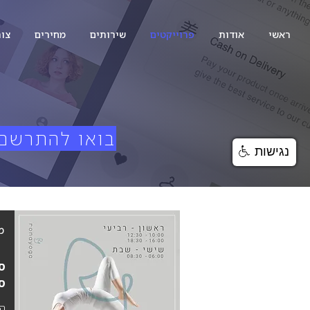
ראשי
אודות
פרוייקטים
שירותים
מחירים
צור
בואו להתרשם 
נגישות
מ
סט
סט
הת