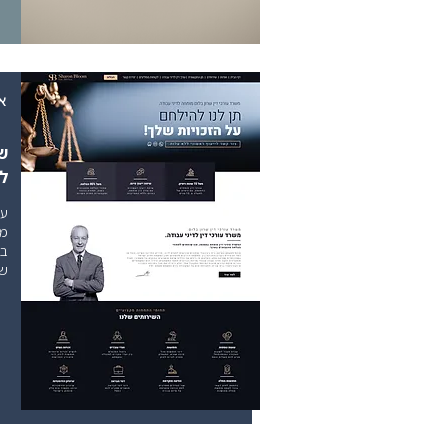
א
שר
לד
עי
מת
בל
שי