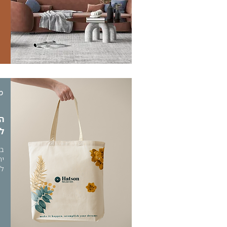
מ
ה
ל
בפ
יח
לכ