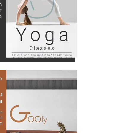
לת
יו
עד
מ
גו
ו
המ
הר
הם