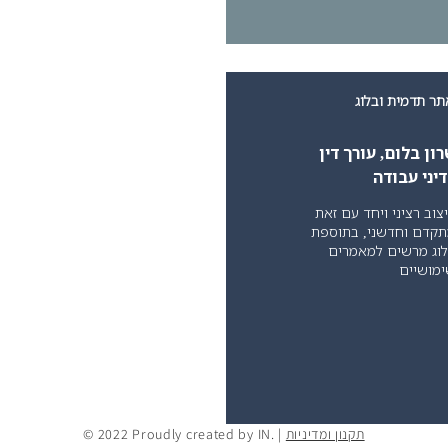
תר תדמית ובלוג
ון בלום, עורך דין
יני עבודה
צוב רציני ויחד עם זאת
קדם וחדשני, בתוספת
וג מרשים למאמרים
מושיים
תקנון ומדיניות
© 2022 Proudly created by IN. |