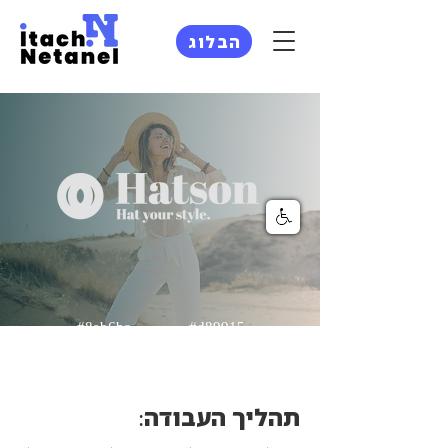
הבלוג
#8ab6ba
#d89915
תהליך העבודה: